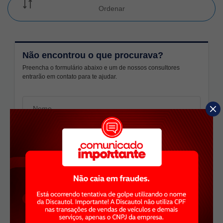
Ordenar
Não encontrou o que procurava?
Preencha o formulário abaixo e um de nossos consultores
entrarão em contato para te ajudar.
Escolha um modelo
Escolha a unidade