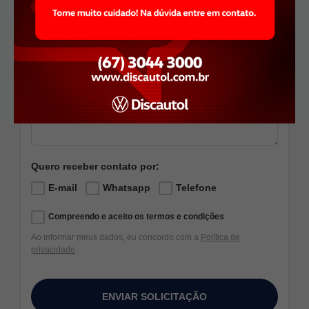
Selecione uma unidade
Quero receber contato por:
E-mail
Whatsapp
Telefone
Compreendo e aceito os termos e condições
Ao informar meus dados, eu concordo com a
Política de
privacidade
.
ENVIAR SOLICITAÇÃO