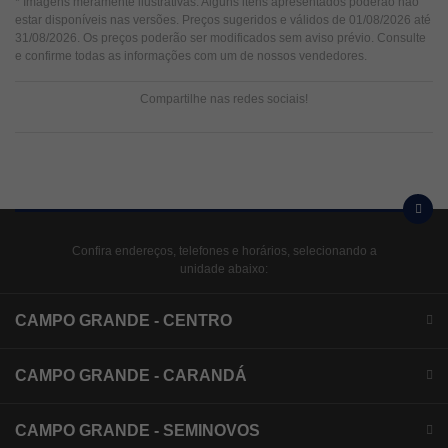
* Imagens meramente ilustrativas. Alguns itens apresentados poderão não
estar disponíveis nas versões. Preços sugeridos e válidos de 01/08/2026 até
31/08/2026. Os preços poderão ser modificados sem aviso prévio. Consulte
e confirme todas as informações com um de nossos vendedores.
Compartilhe nas redes sociais!
Confira endereços, telefones e horários, selecionando a
unidade abaixo:
CAMPO GRANDE - CENTRO
CAMPO GRANDE - CARANDÁ
CAMPO GRANDE - SEMINOVOS