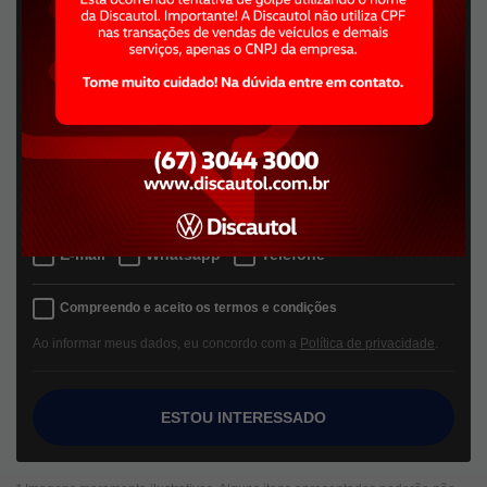
Escolha a unidade:
Selecione uma unidade
Quero receber contato por:
E-mail
Whatsapp
Telefone
Compreendo e aceito os termos e condições
Ao informar meus dados, eu concordo com a
Política de privacidade
.
ESTOU INTERESSADO