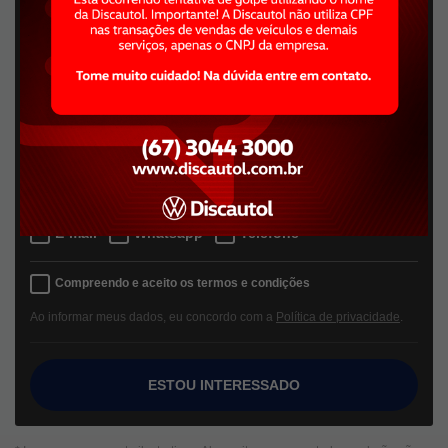
Escolha a unidade:
Selecione uma unidade
Quero receber contato por:
E-mail
Whatsapp
Telefone
Compreendo e aceito os termos e condições
Ao informar meus dados, eu concordo com a
Política de privacidade
.
ESTOU INTERESSADO