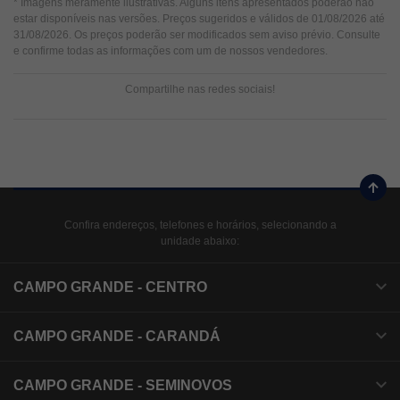
* Imagens meramente ilustrativas. Alguns itens apresentados poderão não
estar disponíveis nas versões. Preços sugeridos e válidos de 01/08/2026 até
31/08/2026. Os preços poderão ser modificados sem aviso prévio. Consulte
e confirme todas as informações com um de nossos vendedores.
Compartilhe nas redes sociais!
Confira endereços, telefones e horários, selecionando a
unidade abaixo:
CAMPO GRANDE - CENTRO
CAMPO GRANDE - CARANDÁ
CAMPO GRANDE - SEMINOVOS