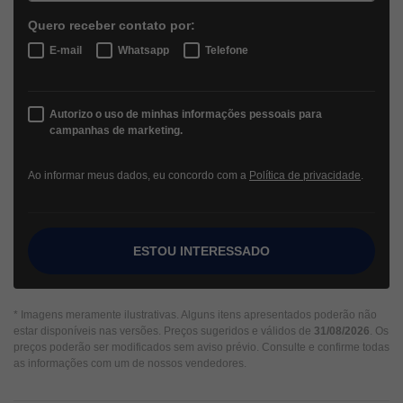
Quero receber contato por:
E-mail
Whatsapp
Telefone
Autorizo o uso de minhas informações pessoais para
campanhas de marketing.
Ao informar meus dados, eu concordo com a
Política de privacidade
.
ESTOU INTERESSADO
* Imagens meramente ilustrativas. Alguns itens apresentados poderão não
estar disponíveis nas versões. Preços sugeridos e válidos de
31/08/2026
. Os
preços poderão ser modificados sem aviso prévio. Consulte e confirme todas
as informações com um de nossos vendedores.