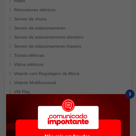
Rádio
Retrovisores elétricos
Sensor de chuva
Sensor de estacionamento
Sensor de estacionamento dianteiro
Sensor de estacionamento traseiro
Travas elétricas
Vidros elétricos
Volante com Regulagem de Altura
Volante Multifuncional
VW Play
Mais Informações
Aceitamos seu veículo ou moto como entrada. Financiamos
em até 60x, parcelamos a entrada em 21x no cartão de