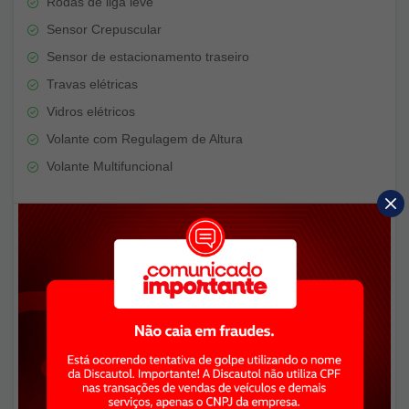
Rodas de liga leve
Sensor Crepuscular
Sensor de estacionamento traseiro
Travas elétricas
Vidros elétricos
Volante com Regulagem de Altura
Volante Multifuncional
Mais Informações
Aceitamos seu veículo ou moto como entrada. Financiamos
em até 60x, parcelamos a entrada em 21x no cartão de
crédito, consulte condições. Venha até a nossa loja ou envie
intenção online para conhecer o veículo e ser atendido. .
Aceitamos seu veículo como entrada, financiamos o restante
de maneira facilitada! Venha até a nossa loja ou envie