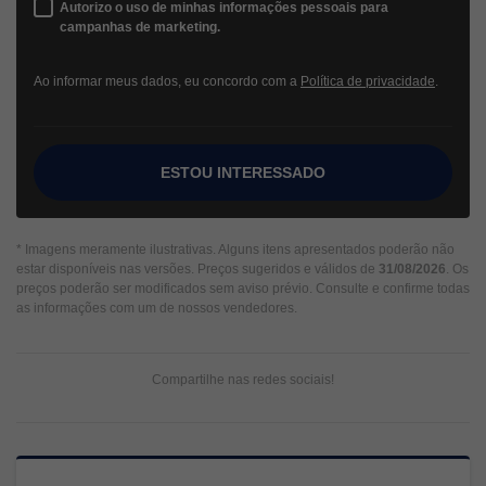
Autorizo o uso de minhas informações pessoais para
campanhas de marketing.
Ao informar meus dados, eu concordo com a
Política de privacidade
.
ESTOU INTERESSADO
* Imagens meramente ilustrativas. Alguns itens apresentados poderão não
estar disponíveis nas versões. Preços sugeridos e válidos de
31/08/2026
. Os
preços poderão ser modificados sem aviso prévio. Consulte e confirme todas
as informações com um de nossos vendedores.
Compartilhe nas redes sociais!