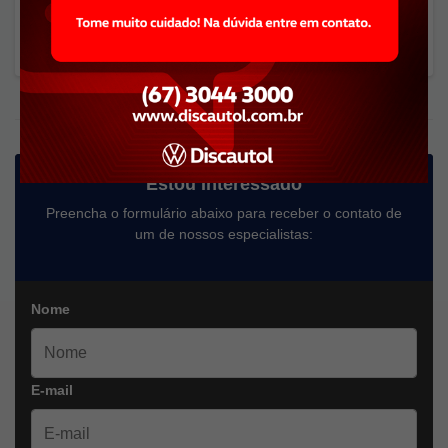
intenção online para conhecer o veículo e ser atendido por
um de nossos consultores de vendas.
Estou Interessado
Preencha o formulário abaixo para receber o contato de
um de nossos especialistas:
Nome
E-mail