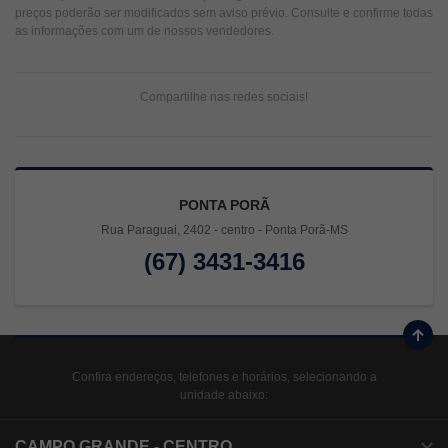
preços poderão ser modificados sem aviso prévio. Consulte e confirme todas
as informações com um de nossos vendedores.
Compartilhe nas redes sociais!
PONTA PORÃ
Rua Paraguai, 2402 - centro - Ponta Porã-MS
(67) 3431-3416
Confira endereços, telefones e horários, selecionando a
unidade abaixo:
CAMPO GRANDE - CENTRO