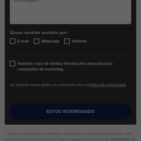
Quero receber contato por:
E-mail
Whatsapp
Telefone
Autorizo o uso de minhas informações pessoais para
campanhas de marketing.
Ao informar meus dados, eu concordo com a
Política de privacidade
.
ESTOU INTERESSADO
* Imagens meramente ilustrativas. Alguns itens apresentados poderão não
estar disponíveis nas versões. Preços sugeridos e válidos de
31/08/2026
. Os