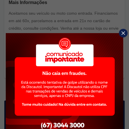
Mais Informações
Aceitamos seu veículo ou moto como entrada. Financiamos
em até 60x, parcelamos a entrada em 21x no cartão de
crédito, consulte condições. Venha até a nossa loja ou envie
intenção online para conhecer o veículo e ser atendido. .
Aceitamos seu veículo como entrada, financiamos o restante
de maneira facilitada! Venha até a nossa loja ou envie
intenção online para conhecer o veículo e ser atendido por
um de nossos consultores de vendas.
Estou Interessado
Preencha o formulário abaixo para receber o contato de
um de nossos especialistas: