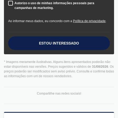
Autorizo o uso de minhas informações pessoais para
campanhas de marketing.
Ao informar meus dados, eu concordo com a
Política de privacidade
.
ESTOU INTERESSADO
* Imagens meramente ilustrativas. Alguns itens apresentados poderão não
estar disponíveis nas versões. Preços sugeridos e válidos de
31/08/2026
. Os
preços poderão ser modificados sem aviso prévio. Consulte e confirme todas
as informações com um de nossos vendedores.
Compartilhe nas redes sociais!